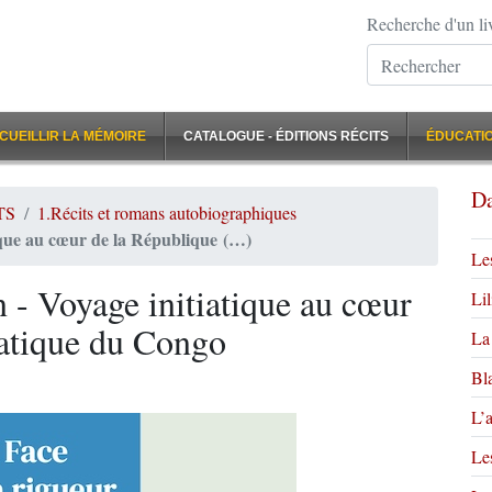
Recherche d'un li
CUEILLIR LA MÉMOIRE
CATALOGUE - ÉDITIONS RÉCITS
ÉDUCATIO
Da
TS
1.Récits et romans autobiographiques
tique au cœur de la République (…)
Les
n - Voyage initiatique au cœur
Lil
atique du Congo
La 
Bl
L’
Les