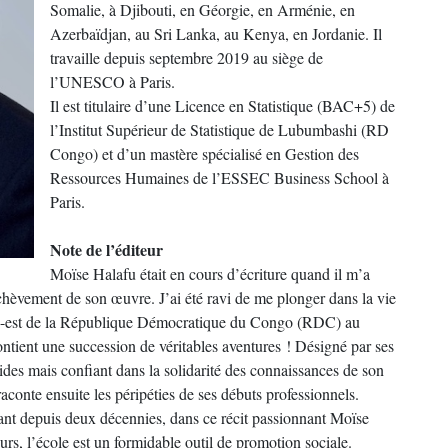
Somalie, à Djibouti, en Géorgie, en Arménie, en
Azerbaïdjan, au Sri Lanka, au Kenya, en Jordanie. Il
travaille depuis septembre 2019 au siège de
l’UNESCO à Paris.
Il est titulaire d’une Licence en Statistique (BAC+5) de
l’Institut Supérieur de Statistique de Lubumbashi (RD
Congo) et d’un mastère spécialisé en Gestion des
Ressources Humaines de l’ESSEC Business School à
Paris.
Note de l’éditeur
Moïse Halafu était en cours d’écriture quand il m’a
chèvement de son œuvre. J’ai été ravi de me plonger dans la vie
sud-est de la République Démocratique du Congo (RDC) au
tient une succession de véritables aventures ! Désigné par ses
s vides mais confiant dans la solidarité des connaissances de son
raconte ensuite les péripéties de ses débuts professionnels.
ant depuis deux décennies, dans ce récit passionnant Moïse
s, l’école est un formidable outil de promotion sociale.