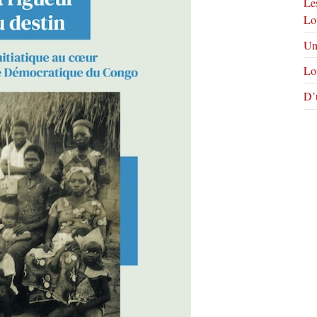
Le
Lo
Un
Lou
D’u