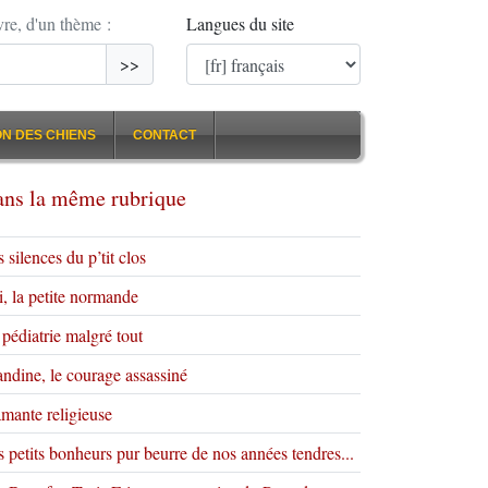
vre, d'un thème :
Langues du site
>>
N DES CHIENS
CONTACT
ns la même rubrique
 silences du p’tit clos
i, la petite normande
pédiatrie malgré tout
andine, le courage assassiné
amante religieuse
 petits bonheurs pur beurre de nos années tendres...