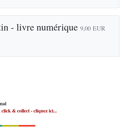
tin - livre numérique
9,00
EUR
onal
click & collect - cliquez ici...